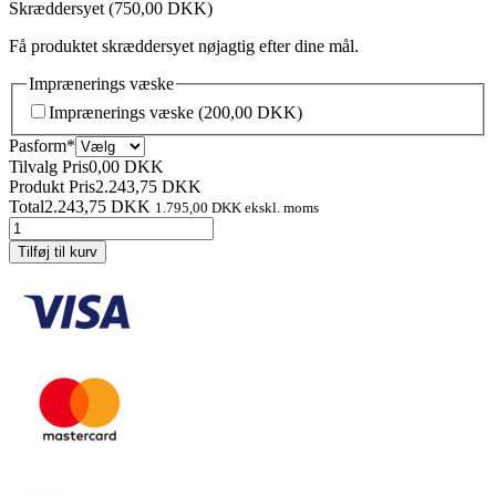
Skræddersyet
(750,00 DKK)
Få produktet skræddersyet nøjagtig efter dine mål.
Imprænerings væske
Imprænerings væske
(200,00 DKK)
(required)
Pasform
*
Tilvalg Pris
0,00
DKK
Produkt Pris
2.243,75
DKK
Total
2.243,75
DKK
1.795,00
DKK
ekskl. moms
Sommer
kørebukser
Tilføj til kurv
kvinde
antal