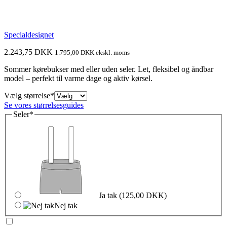
Specialdesignet
2.243,75
DKK
1.795,00
DKK
ekskl. moms
Sommer kørebukser med eller uden seler. Let, fleksibel og åndbar
model – perfekt til varme dage og aktiv kørsel.
(required)
Vælg størrelse
*
Se vores størrelsesguides
(required)
Seler
*
Ja tak
(125,00 DKK)
Nej tak