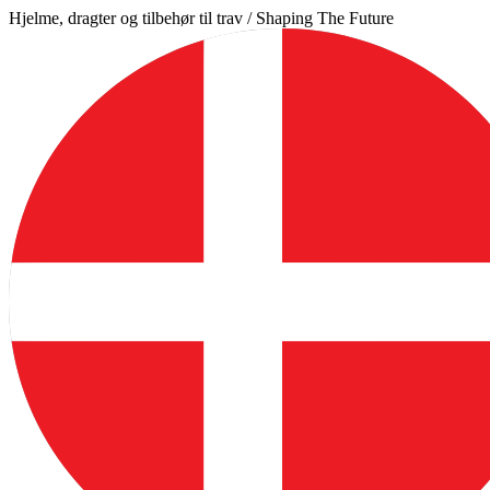
Videre
Hjelme, dragter og tilbehør til trav / Shaping The Future
til
indhold