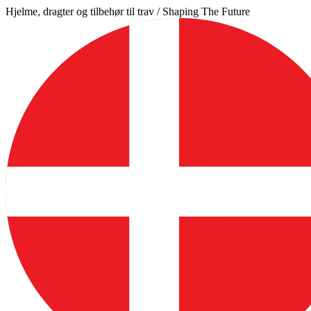
Videre
Hjelme, dragter og tilbehør til trav / Shaping The Future
til
indhold