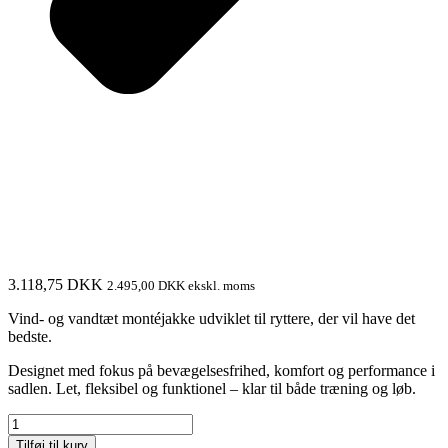
3.118,75
DKK
2.495,00
DKK
ekskl. moms
Vind- og vandtæt montéjakke udviklet til ryttere, der vil have det
bedste.
Designet med fokus på bevægelsesfrihed, komfort og performance i
sadlen. Let, fleksibel og funktionel – klar til både træning og løb.
Monté
jakke
Tilføj til kurv