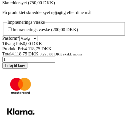
Skræddersyet
(750,00 DKK)
Få produktet skræddersyet nøjagtig efter dine mål.
Imprænerings væske
Imprænerings væske
(200,00 DKK)
(required)
Pasform
*
Tilvalg Pris
0,00
DKK
Produkt Pris
4.118,75
DKK
Total
4.118,75
DKK
3.295,00
DKK
ekskl. moms
Deluxe
Vinter
Tilføj til kurv
jakke
barn
antal