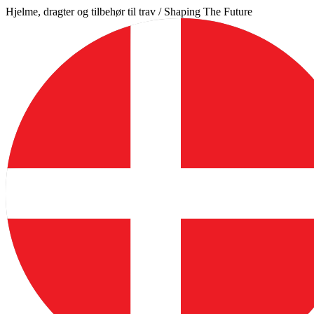
Videre
Hjelme, dragter og tilbehør til trav / Shaping The Future
til
indhold