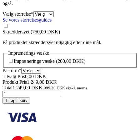
også.
(required)
Vælg størrelse
*
Se vores størrelsesguides
Skræddersyet
(750,00 DKK)
Få produktet skræddersyet nøjagtig efter dine mål.
Imprænerings væske
Imprænerings væske
(200,00 DKK)
(required)
Pasform
*
Tilvalg Pris
0,00
DKK
Produkt Pris
1.249,00
DKK
Total
1.249,00
DKK
999,20
DKK
ekskl. moms
Allweather
vest
Tilføj til kurv
kvinde
antal