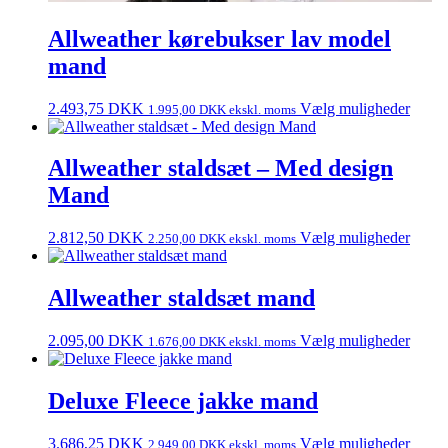
Allweather kørebukser lav model
mand
2.493,75
DKK
Vælg muligheder
1.995,00
DKK
ekskl. moms
Allweather staldsæt – Med design
Mand
2.812,50
DKK
Vælg muligheder
2.250,00
DKK
ekskl. moms
Allweather staldsæt mand
2.095,00
DKK
Vælg muligheder
1.676,00
DKK
ekskl. moms
Deluxe Fleece jakke mand
3.686,25
DKK
Vælg muligheder
2.949,00
DKK
ekskl. moms